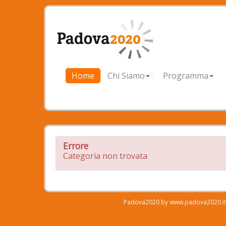
Home
Chi Siamo
Programma
Errore
Categoria non trovata
Padova2020 by www.padova2020.it i