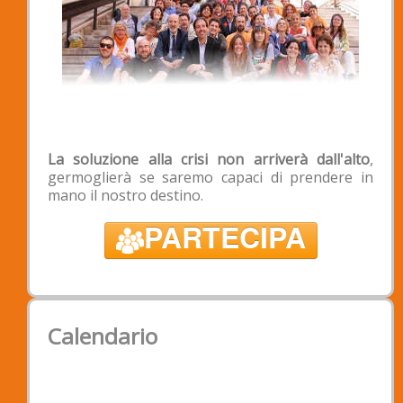
Intestazione: Associazione Padova2020
Banca: Banca Popolare Etica - Filiale di
Padova
IBAN: IT 39 X 03599 01899 050188529290
BIC/SWIFT: CCRTIT2TXXX;
La soluzione alla crisi non arriverà dall'alto
,
germoglierà se saremo capaci di prendere in
mano il nostro destino.
PARTECIPA
Calendario