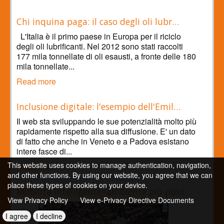
Chi inquina paga: il caso degli oli lubr…
L'Italia è il primo paese in Europa per il riciclo
degli oli lubrificanti. Nel 2012 sono stati raccolti
177 mila tonnellate di oli esausti, a fronte delle 180
mila tonnellate...
Read more
Inclusione digitale: l'esempio dell'Emil…
Il web sta sviluppando le sue potenzialità molto più
rapidamente rispetto alla sua diffusione. E' un dato
di fatto che anche in Veneto e a Padova esistano
intere fasce di...
This website uses cookies to manage authentication, navigation,
Read more
and other functions. By using our website, you agree that we can
place these types of cookies on your device.
Mobilità intelligente=ambiente più pulit…
View Privacy Policy
View e-Privacy Directive Documents
I agree
I decline