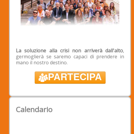
Intestazione: Associazione Padova2020
Banca: Banca Popolare Etica - Filiale di
Padova
IBAN: IT 39 X 03599 01899 050188529290
BIC/SWIFT: CCRTIT2TXXX;
La soluzione alla crisi non arriverà dall'alto
,
germoglierà se saremo capaci di prendere in
mano il nostro destino.
PARTECIPA
Calendario