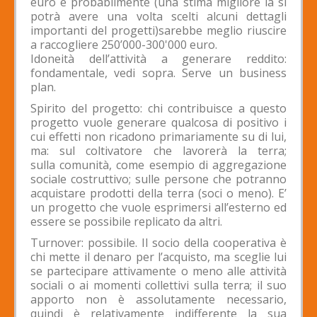
euro e probabilmente (una stima migliore la si
potrà avere una volta scelti alcuni dettagli
importanti del progetti)sarebbe meglio riuscire
a raccogliere 250’000-300'000 euro.
Idoneità dell’attività a generare reddito:
fondamentale, vedi sopra. Serve un business
plan.
Spirito del progetto: chi contribuisce a questo
progetto vuole generare qualcosa di positivo i
cui effetti non ricadono primariamente su di lui,
ma: sul coltivatore che lavorerà la terra;
sulla comunità, come esempio di aggregazione
sociale costruttivo; sulle persone che potranno
acquistare prodotti della terra (soci o meno). E’
un progetto che vuole esprimersi all’esterno ed
essere se possibile replicato da altri.
Turnover: possibile. Il socio della cooperativa è
chi mette il denaro per l’acquisto, ma sceglie lui
se partecipare attivamente o meno alle attività
sociali o ai momenti collettivi sulla terra; il suo
apporto non è assolutamente necessario,
quindi è relativamente indifferente la sua