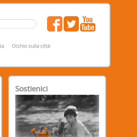
ta
Occhio sulla città
Sostienici