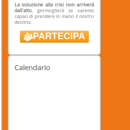
Intestazione: Associazione
La soluzione alla crisi non arriverà
Padova2020
dall'alto
, germoglierà se saremo
Banca: Banca Popolare Etica -
capaci di prendere in mano il nostro
Filiale di Padova
destino.
IBAN: IT 39 X 03599 01899
PARTECIPA
050188529290
BIC/SWIFT: CCRTIT2TXXX;
Calendario