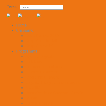
Cerca...
Home
Chi Siamo
Cos'è Padova 2020
Gruppi territoriali
Gruppi tematici
Programma
Agenda Digitale
Ambiente
Commercio Turismo
Cultura Università
Economia e Lavoro
Legalità Integrazione Sicurezza
Mobilità
Partecipazione Governo Bilancio
Scuola
Sociale e Sanità