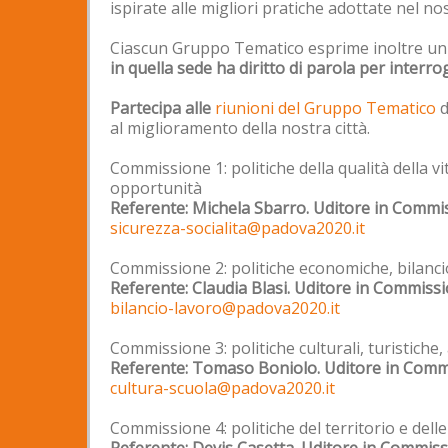
ispirate alle migliori pratiche adottate nel n
Ciascun Gruppo Tematico esprime inoltre u
in quella sede ha diritto di parola per interr
Partecipa alle
riunioni del Gruppo Tematico
d
al miglioramento della nostra città.
Commissione 1: politiche della qualità della v
opportunità
Referente: Michela Sbarro. Uditore in Commis
sicurezza-socialita@padova2020.it
Commissione 2: politiche economiche, bilanci
Referente: Claudia Blasi. Uditore in Commissi
bilancio-lavoro@padova2020.it
Commissione 3: politiche culturali, turistiche
Referente: Tomaso Boniolo. Uditore in Commi
cultura-scuola@padova2020.it
Commissione 4: politiche del territorio e delle