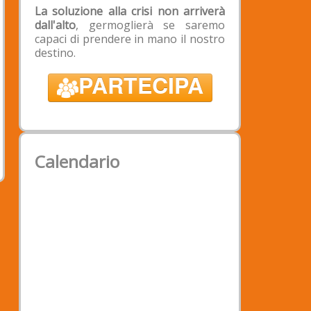
Intestazione: Associazione
La soluzione alla crisi non arriverà
Padova2020
dall'alto
, germoglierà se saremo
Banca: Banca Popolare Etica -
capaci di prendere in mano il nostro
Filiale di Padova
destino.
IBAN: IT 39 X 03599 01899
PARTECIPA
050188529290
BIC/SWIFT: CCRTIT2TXXX;
Calendario