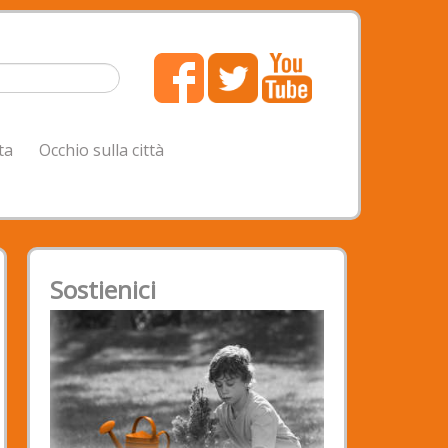
ta
Occhio sulla città
Sostienici