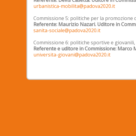
Referente: Devis Casetta. Uditore in Commiss
urbanistica-mobilita@padova2020.it
Commissione 5: politiche per la promozione de
Referente: Maurizio Nazari. Uditore in Commi
sanita-sociale@padova2020.it
Commissione 6: politiche sportive e giovanili,
Referente e uditore in Commissione: Marco 
universita-giovani@padova2020.it