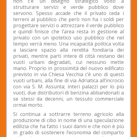
non c’è un disegno strategico volto a
strutturare servizi e verde pubblico dove
servono. Spesso accade che il privato ceda i
terreni al pubblico che però non ha i soldi per
progettare servizi o attrezzare il verde pubblico
e quindi finisce che l’area resta in gestione al
privato con un ipotetico uso pubblico che nel
tempo verrà meno. Una incapacità politica volta
a lasciare spazio alla rendita fondiaria dei
privati, mentre parti intere di città restano dei
vuoti urbani degradati, cui nessuno mette
mano. Proprio in prossimità del nuovo edificato
previsto in via Chiesa Vecchia c’è uno di questi
vuoti urbani, alla fine di via Adriatica all’incrocio
con via S. M. Assunta; interi palazzi per lo più
vuoti, due distributori di benzina abbandonati a
se stessi da decenni, un tessuto commerciale
ormai morto.
Si continua a sottrarre terreno agricolo alla
produzione di cibo in nome di una speculazione
edilizia che ha fatto i suoi danni e che non è più
in grado di sostenere l’economia del comparto