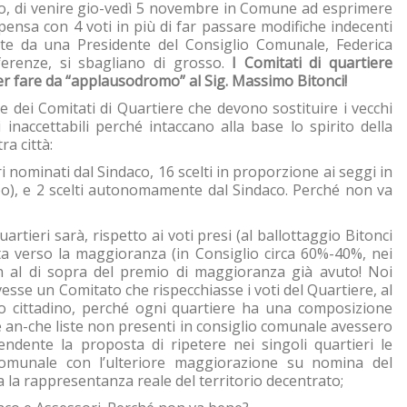
o, di venire gio-vedì 5 novembre in Comune ad esprimere
ensa con 4 voti in più di far passare modifiche indecenti
te da una Presidente del Consiglio Comunale, Federica
eferenze, si sbagliano di grosso.
I Comitati di quartiere
r fare da “applausodromo” al Sig. Massimo Bitonci!
e dei Comitati di Quartiere che devono sostituire i vecchi
i inaccettabili perché intaccano alla base lo spirito della
a città:
nominati dal Sindaco, 16 scelti in proporzione ai seggi in
po), e 2 scelti autonomamente dal Sindaco. Perché non va
rtieri sarà, rispetto ai voti presi (al ballottaggio Bitonci
ta verso la maggioranza (in Consiglio circa 60%-40%, nei
en al di sopra del premio di maggioranza già avuto! Noi
sse un Comitato che rispecchiasse i voti del Quartiere, al
lo cittadino, perché ogni quartiere ha una composizione
e an-che liste non presenti in consiglio comunale avessero
ndente la proposta di ripetere nei singoli quartieri le
comunale con l’ulteriore maggiorazione su nomina del
la la rappresentanza reale del territorio decentrato;