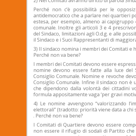
2) Nei Comitati avranno diritto di parola Sin
Perché non c’è possibilità per le opposizi
antidemocratico che a parlare nei quartieri 
estesa, per esempio, almeno ai capigruppo e
comunale. Inoltre gli articoli 3 e 4 prescri
del Sindaco, limitazioni agli O.d.g. e alle poss
il Sindaco e i Suoi Rappresentanti di maggior
3) Il sindaco nomina i membri dei Comitati e h
Perché non va bene?
I membri dei Comitati devono essere espressi
nomine devono essere fatte alla luce del 
Consiglio Comunale. Nomine e revoche devono
Consiglio Comunale. Infine il sindaco non è un
che dipendono dalla volontà dei cittadini v
formula appositamente vaga ‘per gravi motivi
4) Le nomine avvengono “valorizzando l’imp
elettorali” (tradotto: priorità viene data a ch
. Perché non va bene?
I Comitati di Quartiere devono essere compo
non essere il rifugio di sodali di Partito c