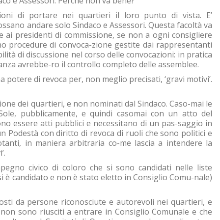
daco e Assessori. Perché non va bene?
oni di portare nei quartieri il loro punto di vista. E’
possano andare solo Sindaco e Assessori. Questa facoltà va
 ai presidenti di commissione, se non a ogni consigliere
vono procedure di convoca-zione gestite dai rappresentanti
ibilità di discussione nel corso delle convocazioni: in pratica
anza avrebbe-ro il controllo completo delle assemblee.
a potere di revoca per, non meglio precisati, ‘gravi motivi’.
one dei quartieri, e non nominati dal Sindaco. Caso-mai le
Sole, pubblicamente, e quindi casomai con un atto del
 essere atti pubblici e necessitano di un pas-saggio in
 Podestà con diritto di revoca di ruoli che sono politici e
otanti, in maniera arbitraria co-me lascia a intendere la
’.
egno civico di coloro che si sono candidati nelle liste
i si è candidato e non è stato eletto in Consiglio Comu-nale)
sti da persone riconosciute e autorevoli nei quartieri, e
he non sono riusciti a entrare in Consiglio Comunale e che