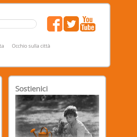
ta
Occhio sulla città
Sostienici