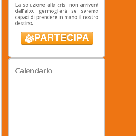
Intestazione: Associazione
La soluzione alla crisi non arriverà
Padova2020
dall'alto
, germoglierà se saremo
Banca: Banca Popolare Etica -
capaci di prendere in mano il nostro
Filiale di Padova
destino.
IBAN: IT 39 X 03599 01899
PARTECIPA
050188529290
BIC/SWIFT: CCRTIT2TXXX;
Calendario