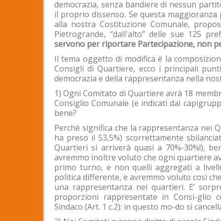
democrazia, senza bandiere di nessun partit
il proprio dissenso. Se questa maggioranza p
alla nostra Costituzione Comunale, propos
Pietrogrande, “dall'alto” delle sue 125 pr
servono per riportare Partecipazione, non pe
Il tema oggetto di modifica è la composizion
Consigli di Quartiere, ecco i principali punt
democrazia e della rappresentanza nella nostr
1) Ogni Comitato di Quartiere avrà 18 membri 
Consiglio Comunale (e indicati dai capigrup
bene?
Perché significa che la rappresentanza nei Qua
ha preso il 53,5%) scorrettamente sbilancia
Quartieri si arriverà quasi a 70%-30%!), b
avremmo inoltre voluto che ogni quartiere ave
primo turno, e non quelli aggregati a livel
politica differente, e avremmo voluto così ch
una rappresentanza nei quartieri. E’ sorpre
proporzioni rappresentate in Consi-glio 
Sindaco (Art. 1 c.2): in questo mo-do si cancel