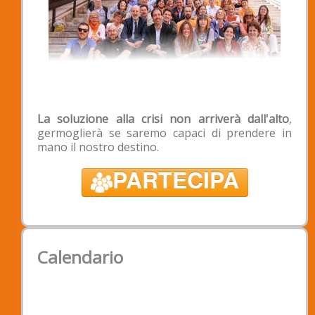
Intestazione: Associazione Padova2020
Banca: Banca Popolare Etica - Filiale di
Padova
IBAN: IT 39 X 03599 01899 050188529290
BIC/SWIFT: CCRTIT2TXXX;
La soluzione alla crisi non arriverà dall'alto
,
germoglierà se saremo capaci di prendere in
mano il nostro destino.
PARTECIPA
Calendario