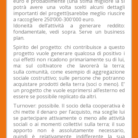
euro e probabilmente (una stima migliore la si
potrà avere una volta scelti alcuni dettagli
importanti del progetti)sarebbe meglio riuscire
a raccogliere 250’000-300'000 euro.
Idoneità dell’attività a generare reddito:
fondamentale, vedi sopra. Serve un business
plan.
Spirito del progetto: chi contribuisce a questo
progetto vuole generare qualcosa di positivo i
cui effetti non ricadono primariamente su di lui,
ma: sul coltivatore che lavorerà la terra;
sulla comunità, come esempio di aggregazione
sociale costruttivo; sulle persone che potranno
acquistare prodotti della terra (soci o meno). E’
un progetto che vuole esprimersi all’esterno ed
essere se possibile replicato da altri.
Turnover: possibile. Il socio della cooperativa è
chi mette il denaro per l’acquisto, ma sceglie lui
se partecipare attivamente o meno alle attività
sociali o ai momenti collettivi sulla terra; il suo
apporto non è assolutamente necessario,
quindi è relativamente indifferente la sua