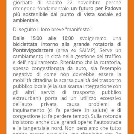
giornata di sabato 22 novembre perchè
ritengono fondamentale
un futuro per Padova
più sostenibile dal punto di vista sociale ed
ambientale
.
Di seguito il loro breve "manifesto":
Dalle 15:00 alle 16:00
svolgeremo una
biciclettata intorno alla grande rotatoria di
Pontevigodarzere
(area ex SAIMP). Serve un
cambiamento in città nella gestione del traffico
e dell'inquinamento. Riteniamo che la rotatoria,
spesso congestionata da auto, sia l’esempio
negativo di come non dovrebbe essere la
mobilità cittadina: la scarsa qualità del trasporto
pubblico locale (e la sua scarsa integrazione con
gli altri servizi di trasporto pubblico
extraurbani) porta ad un utilizzo eccessivo
dell’auto privata, causa problemi di
inquinamento (ci fa perdere in salute) e di
congestione (ci fa perdere tempo). Sulla rotonda
insistono anche due grandi opere: l'autostrada
e la tangenziale nord. Non pensiamo che tutto
debba essere stravolto, ma riteniamo che (in