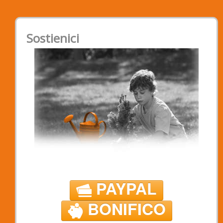
Sostienici
PAYPAL
BONIFICO
Sostenere Padova2020 è credere che sia